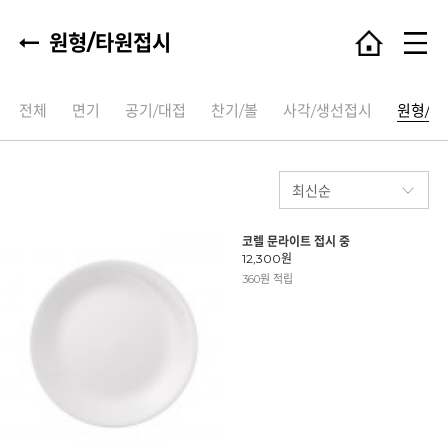
원형/타원접시
전체
면기
공기/대접
찬기/볼
사각/생선접시
원형/타
코렐 문라이트 접시 중
12,300원
360원 적립