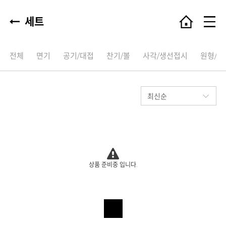
세트
전체
면기
공기/대접
찬기/볼
사각/생선접시
원형/타
상품 준비중 입니다.