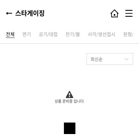
스타게이징
전체
면기
공기/대접
찬기/볼
사각/생선접시
원형/타
상품 준비중 입니다.