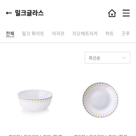
밀크글라스
전체
밀크 화이트
아자르
지오메트리카
하트
굿푸드