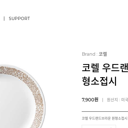
SUPPORT
Brand
코렐
:
코렐 우드
형소접시
원
| 원산지 : 미
7,900
코렐 우드랜드브라운 원형소접시