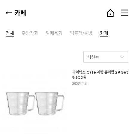
카페
전체
주방잡화
밀폐용기
텀블러/물병
카페
파이렉스 Cafe 계량 유리컵 2P Set
8,900원
260원 적립