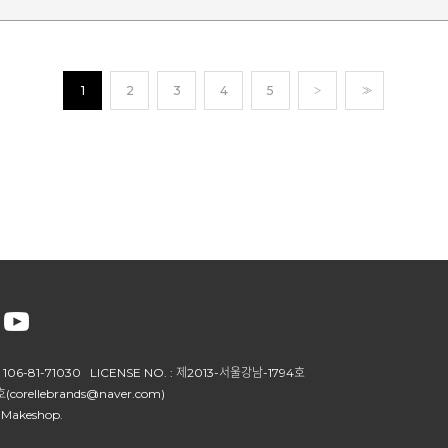
1
2
3
4
5
>
>>
106-81-71030 LICENSE NO. : 제2013-서울강남-1794호
(corellebrands@naver.com)
 Makeshop.