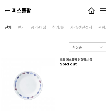
피스풀팜
전체
면기
공기/대접
찬기/볼
사각/생선접시
원형/타
코렐 피스풀팜 원형접시 중
Sold out