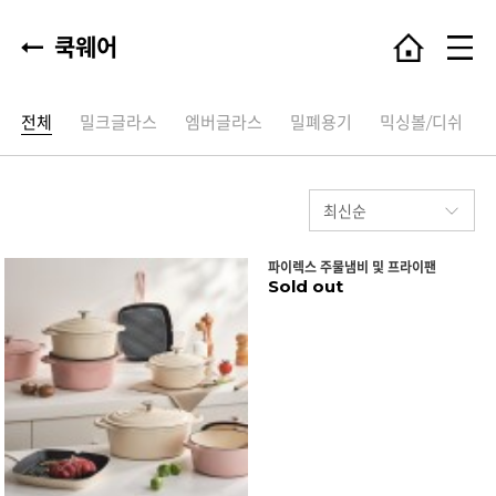
쿡웨어
전체
밀크글라스
엠버글라스
밀폐용기
믹싱볼/디쉬
파이렉스 주물냄비 및 프라이팬
Sold out