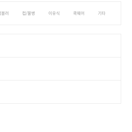
텀블러
컵/물병
이유식
쿡웨어
기타