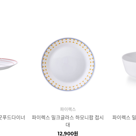
파이렉스
 굿푸드다이너
파이렉스 밀크글라스 하모니팝 접시
파이렉스 
대
원
12,900
원