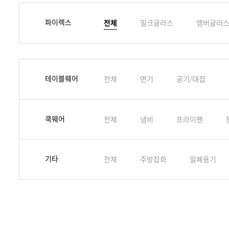
파이렉스
전체
밀크글라스
엠버글라
테이블웨어
전체
면기
공기/대접
쿡웨어
전체
냄비
프라이팬
기타
전체
주방잡화
밀폐용기