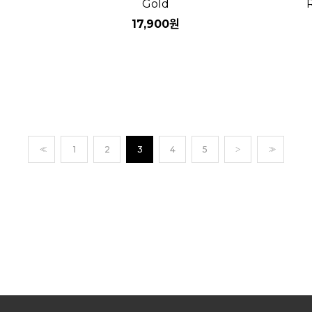
Gold
원
17,900
원
자세히보기
<<
1
2
3
4
5
>
>>