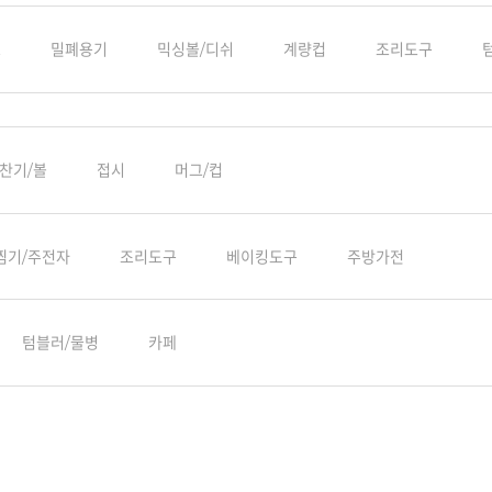
스
밀폐용기
믹싱볼/디쉬
계량컵
조리도구
찬기/볼
접시
머그/컵
찜기/주전자
조리도구
베이킹도구
주방가전
텀블러/물병
카페