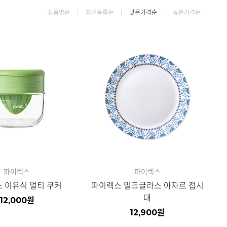
상품명순
최신등록순
낮은가격순
높은가격순
파이렉스
파이렉스
 이유식 멀티 쿠커
파이렉스 밀크글라스 아자르 접시
대
12,000
원
12,900
원