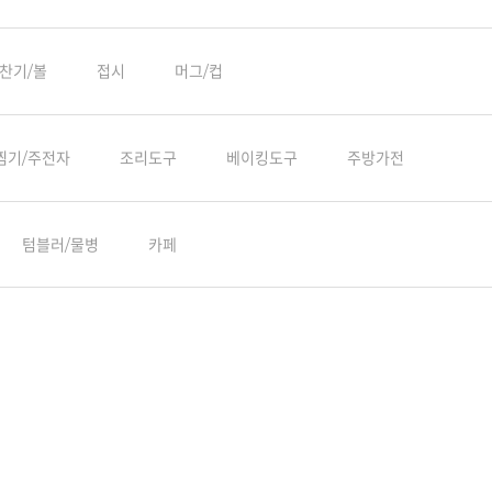
찬기/볼
접시
머그/컵
찜기/주전자
조리도구
베이킹도구
주방가전
텀블러/물병
카페