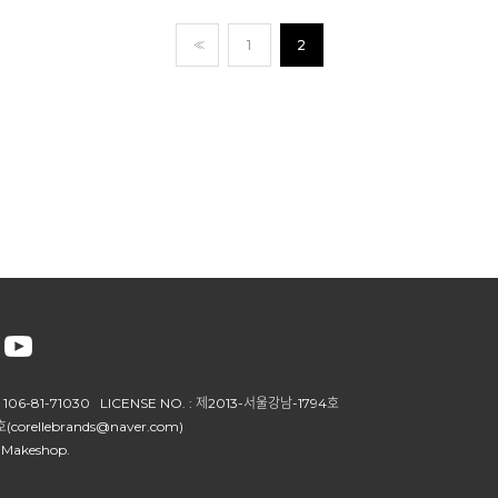
<<
1
2
106-81-71030 LICENSE NO. : 제2013-서울강남-1794호
(corellebrands@naver.com)
 Makeshop.