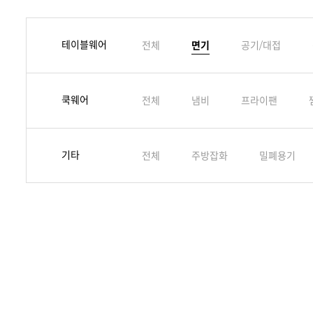
테이블웨어
전체
면기
공기/대접
쿡웨어
전체
냄비
프라이팬
기타
전체
주방잡화
밀폐용기