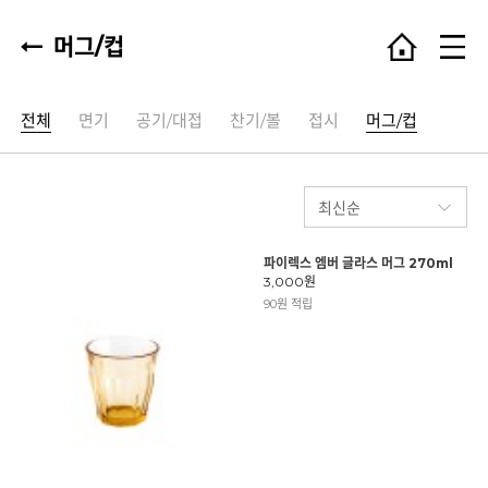
머그/컵
전체
면기
공기/대접
찬기/볼
접시
머그/컵
파이렉스 엠버 글라스 머그 270ml
3,000원
90원 적립