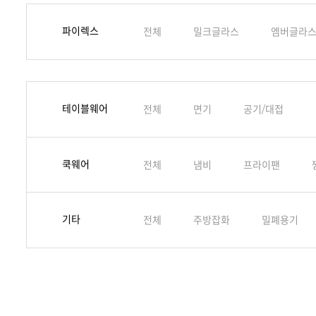
파이렉스
전체
밀크글라스
엠버글라
테이블웨어
전체
면기
공기/대접
쿡웨어
전체
냄비
프라이팬
기타
전체
주방잡화
밀폐용기