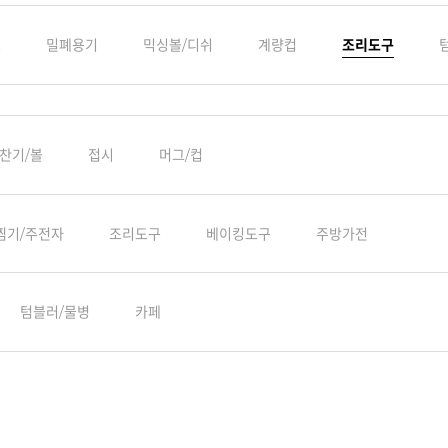
스
밀폐용기
믹싱볼/디쉬
계량컵
조리도구
찬기/볼
접시
머그/컵
찜기/주전자
조리도구
베이킹도구
주방가전
텀블러/물병
카페