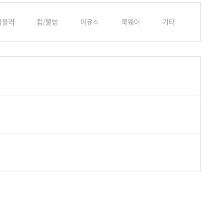
텀블러
컵/물병
이유식
쿡웨어
기타