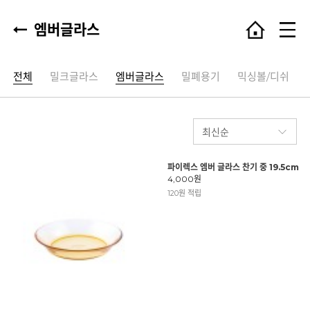
엠버글라스
전체
밀크글라스
엠버글라스
밀폐용기
믹싱볼/디쉬
파이렉스 엠버 글라스 찬기 중 19.5cm
4,000원
120원 적립