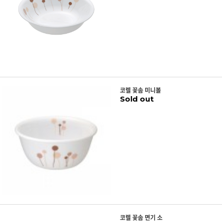
코렐 꽃솜 미니볼
Sold out
코렐 꽃솜 면기 소