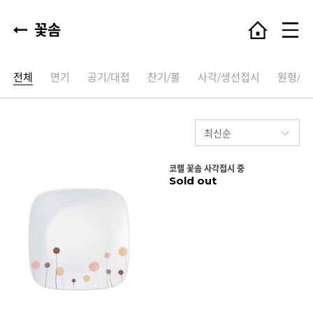
꽃솜
전체
면기
공기/대접
찬기/볼
사각/생선접시
원형/타
코렐 꽃솜 사각접시 중
Sold out