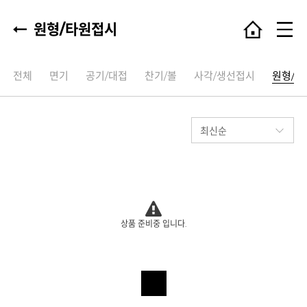
원형/타원접시
전체
면기
공기/대접
찬기/볼
사각/생선접시
원형/타
상품 준비중 입니다.